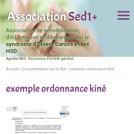
Association de sensibilisation,
d'information et d'échanges sur le
syndrome d'Ehlers Danlos et les
HSD
Agréée ARS - Reconnue d'intérêt général
Accueil
»
Documentation sur le SED
»
exemple ordonnance kiné
exemple ordonnance kiné