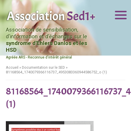
Association de sensibilisation,
d'information et d'échanges sur le
syndrome d'Ehlers Danlos et les
HSD
Agréée ARS - Reconnue d'intérêt général
Accueil
»
Documentation sur le SED
»
81168564_1740079366116737_4953083360944586752_o (1)
81168564_1740079366116737_
(1)