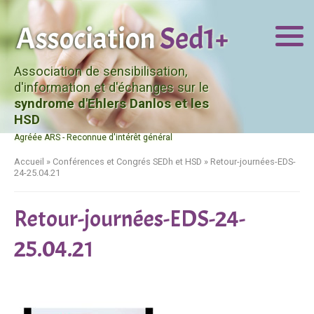
Association de sensibilisation,
d'information et d'échanges sur le
syndrome d'Ehlers Danlos et les
HSD
Agréée ARS - Reconnue d'intérêt général
Accueil
»
Conférences et Congrés SEDh et HSD
»
Retour-journées-EDS-
24-25.04.21
Retour-journées-EDS-24-
25.04.21