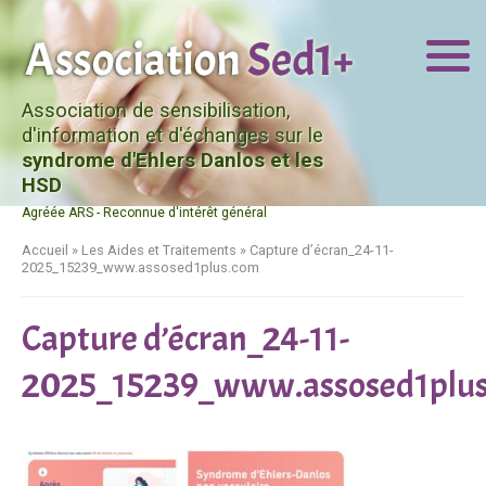
Association de sensibilisation,
d'information et d'échanges sur le
syndrome d'Ehlers Danlos et les
HSD
Agréée ARS - Reconnue d'intérêt général
Accueil
»
Les Aides et Traitements
»
Capture d’écran_24-11-
2025_15239_www.assosed1plus.com
Capture d’écran_24-11-
2025_15239_www.assosed1plu