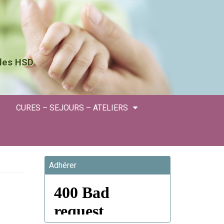
 les HSD
CURES – SEJOURS – ATELIERS
Adhérer